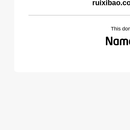
ruixibao.c
This do